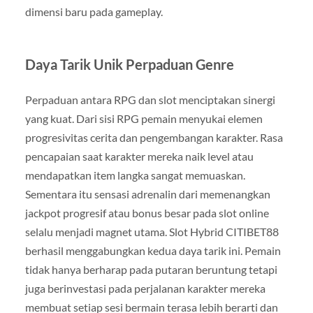
dimensi baru pada gameplay.
Daya Tarik Unik Perpaduan Genre
Perpaduan antara RPG dan slot menciptakan sinergi
yang kuat. Dari sisi RPG pemain menyukai elemen
progresivitas cerita dan pengembangan karakter. Rasa
pencapaian saat karakter mereka naik level atau
mendapatkan item langka sangat memuaskan.
Sementara itu sensasi adrenalin dari memenangkan
jackpot progresif atau bonus besar pada slot online
selalu menjadi magnet utama. Slot Hybrid CITIBET88
berhasil menggabungkan kedua daya tarik ini. Pemain
tidak hanya berharap pada putaran beruntung tetapi
juga berinvestasi pada perjalanan karakter mereka
membuat setiap sesi bermain terasa lebih berarti dan