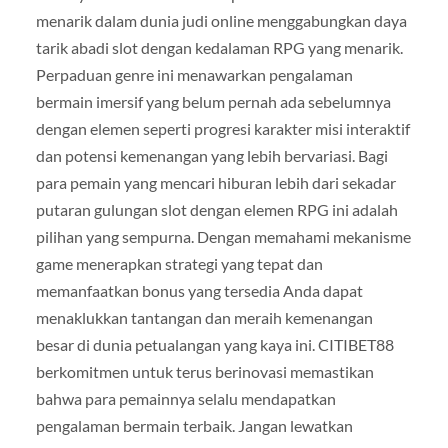
menarik dalam dunia judi online menggabungkan daya
tarik abadi slot dengan kedalaman RPG yang menarik.
Perpaduan genre ini menawarkan pengalaman
bermain imersif yang belum pernah ada sebelumnya
dengan elemen seperti progresi karakter misi interaktif
dan potensi kemenangan yang lebih bervariasi. Bagi
para pemain yang mencari hiburan lebih dari sekadar
putaran gulungan slot dengan elemen RPG ini adalah
pilihan yang sempurna. Dengan memahami mekanisme
game menerapkan strategi yang tepat dan
memanfaatkan bonus yang tersedia Anda dapat
menaklukkan tantangan dan meraih kemenangan
besar di dunia petualangan yang kaya ini. CITIBET88
berkomitmen untuk terus berinovasi memastikan
bahwa para pemainnya selalu mendapatkan
pengalaman bermain terbaik. Jangan lewatkan