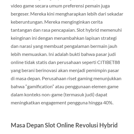
video game secara umum preferensi pemain juga
bergeser. Mereka kini mengharapkan lebih dari sekadar
keberuntungan. Mereka menginginkan cerita
tantangan dan rasa pencapaian. Slot hybrid memenuhi
keinginan ini dengan menambahkan lapisan strategi
dan narasi yang membuat pengalaman bermain jauh
lebih memuaskan. Ini adalah bukti bahwa pasar judi
online tidak statis dan perusahaan seperti CITIBET88
yang berani berinovasi akan menjadi pemimpin pasar
di masa depan. Perusahaan riset gaming menunjukkan
bahwa “gamification” atau penggunaan elemen game
dalam konteks non-game (termasuk judi) dapat
meningkatkan engagement pengguna hingga 40%.
Masa Depan Slot Online Revolusi Hybrid