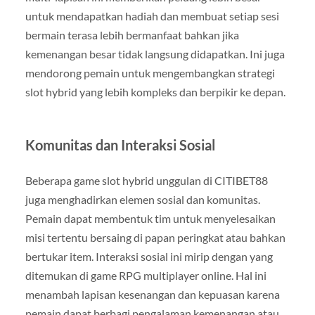
untuk mendapatkan hadiah dan membuat setiap sesi
bermain terasa lebih bermanfaat bahkan jika
kemenangan besar tidak langsung didapatkan. Ini juga
mendorong pemain untuk mengembangkan strategi
slot hybrid yang lebih kompleks dan berpikir ke depan.
Komunitas dan Interaksi Sosial
Beberapa game slot hybrid unggulan di CITIBET88
juga menghadirkan elemen sosial dan komunitas.
Pemain dapat membentuk tim untuk menyelesaikan
misi tertentu bersaing di papan peringkat atau bahkan
bertukar item. Interaksi sosial ini mirip dengan yang
ditemukan di game RPG multiplayer online. Hal ini
menambah lapisan kesenangan dan kepuasan karena
pemain dapat berbagi pengalaman kemenangan atau