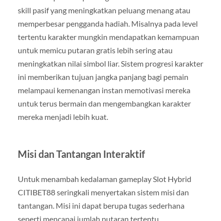
skill pasif yang meningkatkan peluang menang atau
memperbesar pengganda hadiah. Misalnya pada level
tertentu karakter mungkin mendapatkan kemampuan
untuk memicu putaran gratis lebih sering atau
meningkatkan nilai simbol liar. Sistem progresi karakter
ini memberikan tujuan jangka panjang bagi pemain
melampaui kemenangan instan memotivasi mereka
untuk terus bermain dan mengembangkan karakter
mereka menjadi lebih kuat.
Misi dan Tantangan Interaktif
Untuk menambah kedalaman gameplay Slot Hybrid
CITIBET88 seringkali menyertakan sistem misi dan
tantangan. Misi ini dapat berupa tugas sederhana
seperti mencapai jumlah putaran tertentu