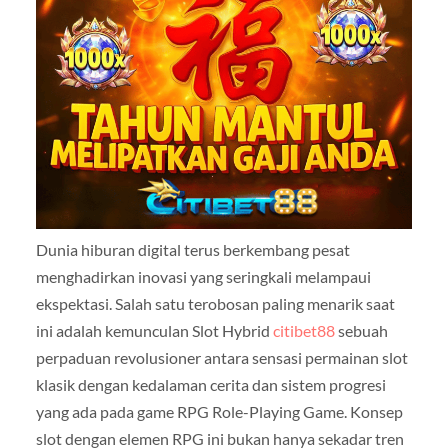
Dunia hiburan digital terus berkembang pesat
menghadirkan inovasi yang seringkali melampaui
ekspektasi. Salah satu terobosan paling menarik saat
ini adalah kemunculan Slot Hybrid
citibet88
sebuah
perpaduan revolusioner antara sensasi permainan slot
klasik dengan kedalaman cerita dan sistem progresi
yang ada pada game RPG Role-Playing Game. Konsep
slot dengan elemen RPG ini bukan hanya sekadar tren