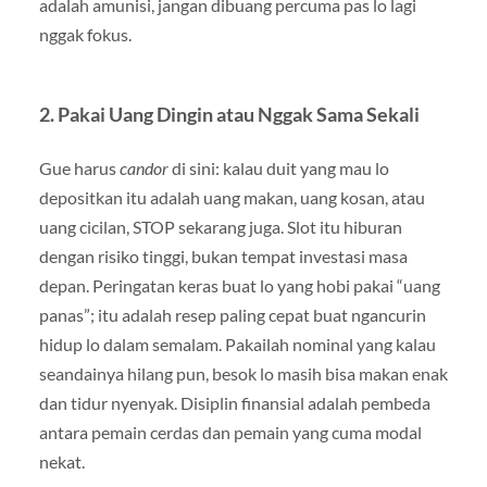
adalah amunisi, jangan dibuang percuma pas lo lagi
nggak fokus.
2. Pakai Uang Dingin atau Nggak Sama Sekali
Gue harus
candor
di sini: kalau duit yang mau lo
depositkan itu adalah uang makan, uang kosan, atau
uang cicilan, STOP sekarang juga. Slot itu hiburan
dengan risiko tinggi, bukan tempat investasi masa
depan. Peringatan keras buat lo yang hobi pakai “uang
panas”; itu adalah resep paling cepat buat ngancurin
hidup lo dalam semalam. Pakailah nominal yang kalau
seandainya hilang pun, besok lo masih bisa makan enak
dan tidur nyenyak. Disiplin finansial adalah pembeda
antara pemain cerdas dan pemain yang cuma modal
nekat.