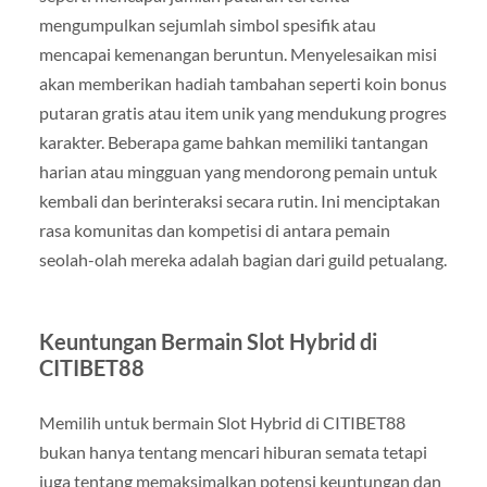
mengumpulkan sejumlah simbol spesifik atau
mencapai kemenangan beruntun. Menyelesaikan misi
akan memberikan hadiah tambahan seperti koin bonus
putaran gratis atau item unik yang mendukung progres
karakter. Beberapa game bahkan memiliki tantangan
harian atau mingguan yang mendorong pemain untuk
kembali dan berinteraksi secara rutin. Ini menciptakan
rasa komunitas dan kompetisi di antara pemain
seolah-olah mereka adalah bagian dari guild petualang.
Keuntungan Bermain Slot Hybrid di
CITIBET88
Memilih untuk bermain Slot Hybrid di CITIBET88
bukan hanya tentang mencari hiburan semata tetapi
juga tentang memaksimalkan potensi keuntungan dan