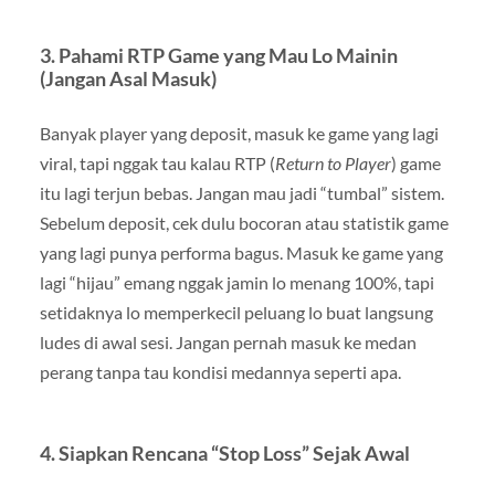
3. Pahami RTP Game yang Mau Lo Mainin
(Jangan Asal Masuk)
Banyak player yang deposit, masuk ke game yang lagi
viral, tapi nggak tau kalau RTP (
Return to Player
) game
itu lagi terjun bebas. Jangan mau jadi “tumbal” sistem.
Sebelum deposit, cek dulu bocoran atau statistik game
yang lagi punya performa bagus. Masuk ke game yang
lagi “hijau” emang nggak jamin lo menang 100%, tapi
setidaknya lo memperkecil peluang lo buat langsung
ludes di awal sesi. Jangan pernah masuk ke medan
perang tanpa tau kondisi medannya seperti apa.
4. Siapkan Rencana “Stop Loss” Sejak Awal