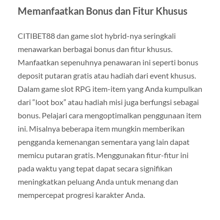
Memanfaatkan Bonus dan Fitur Khusus
CITIBET88 dan game slot hybrid-nya seringkali
menawarkan berbagai bonus dan fitur khusus.
Manfaatkan sepenuhnya penawaran ini seperti bonus
deposit putaran gratis atau hadiah dari event khusus.
Dalam game slot RPG item-item yang Anda kumpulkan
dari “loot box” atau hadiah misi juga berfungsi sebagai
bonus. Pelajari cara mengoptimalkan penggunaan item
ini. Misalnya beberapa item mungkin memberikan
pengganda kemenangan sementara yang lain dapat
memicu putaran gratis. Menggunakan fitur-fitur ini
pada waktu yang tepat dapat secara signifikan
meningkatkan peluang Anda untuk menang dan
mempercepat progresi karakter Anda.