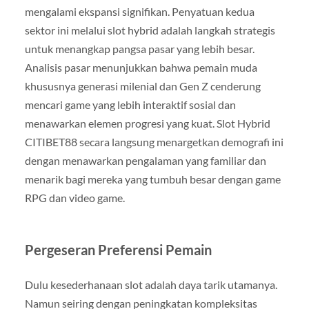
mengalami ekspansi signifikan. Penyatuan kedua
sektor ini melalui slot hybrid adalah langkah strategis
untuk menangkap pangsa pasar yang lebih besar.
Analisis pasar menunjukkan bahwa pemain muda
khususnya generasi milenial dan Gen Z cenderung
mencari game yang lebih interaktif sosial dan
menawarkan elemen progresi yang kuat. Slot Hybrid
CITIBET88 secara langsung menargetkan demografi ini
dengan menawarkan pengalaman yang familiar dan
menarik bagi mereka yang tumbuh besar dengan game
RPG dan video game.
Pergeseran Preferensi Pemain
Dulu kesederhanaan slot adalah daya tarik utamanya.
Namun seiring dengan peningkatan kompleksitas