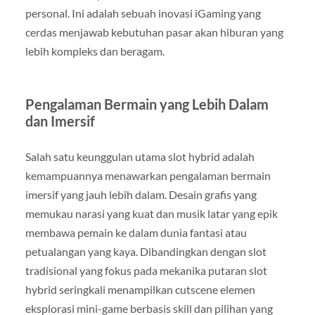
personal. Ini adalah sebuah inovasi iGaming yang
cerdas menjawab kebutuhan pasar akan hiburan yang
lebih kompleks dan beragam.
Pengalaman Bermain yang Lebih Dalam
dan Imersif
Salah satu keunggulan utama slot hybrid adalah
kemampuannya menawarkan pengalaman bermain
imersif yang jauh lebih dalam. Desain grafis yang
memukau narasi yang kuat dan musik latar yang epik
membawa pemain ke dalam dunia fantasi atau
petualangan yang kaya. Dibandingkan dengan slot
tradisional yang fokus pada mekanika putaran slot
hybrid seringkali menampilkan cutscene elemen
eksplorasi mini-game berbasis skill dan pilihan yang