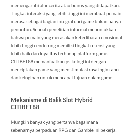
memengaruhi alur cerita atau bonus yang didapatkan.
Tingkat interaksi yang lebih tinggi ini membuat pemain
merasa sebagai bagian integral dari game bukan hanya
penonton. Sebuah penelitian informal menunjukkan
bahwa pemain yang merasakan keterlibatan emosional
lebih tinggi cenderung memiliki tingkat retensi yang
lebih baik dan loyalitas terhadap platform game.
CITIBET88 memanfaatkan psikologi ini dengan
menciptakan game yang menstimulasi rasa ingin tahu
dan keinginan untuk mencapai tujuan dalam game.
Mekanisme di Balik Slot Hybrid
CITIBET88
Mungkin banyak yang bertanya bagaimana
sebenarnya perpaduan RPG dan Gamble ini bekerja.