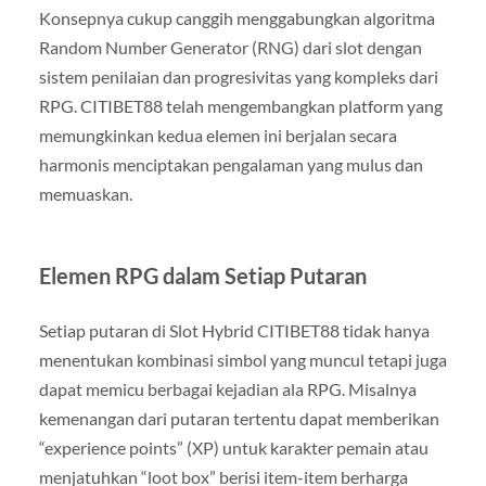
Konsepnya cukup canggih menggabungkan algoritma
Random Number Generator (RNG) dari slot dengan
sistem penilaian dan progresivitas yang kompleks dari
RPG. CITIBET88 telah mengembangkan platform yang
memungkinkan kedua elemen ini berjalan secara
harmonis menciptakan pengalaman yang mulus dan
memuaskan.
Elemen RPG dalam Setiap Putaran
Setiap putaran di Slot Hybrid CITIBET88 tidak hanya
menentukan kombinasi simbol yang muncul tetapi juga
dapat memicu berbagai kejadian ala RPG. Misalnya
kemenangan dari putaran tertentu dapat memberikan
“experience points” (XP) untuk karakter pemain atau
menjatuhkan “loot box” berisi item-item berharga