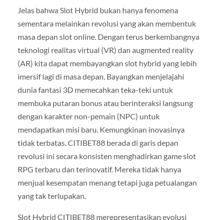
Jelas bahwa Slot Hybrid bukan hanya fenomena
sementara melainkan revolusi yang akan membentuk
masa depan slot online. Dengan terus berkembangnya
teknologi realitas virtual (VR) dan augmented reality
(AR) kita dapat membayangkan slot hybrid yang lebih
imersif lagi di masa depan. Bayangkan menjelajahi
dunia fantasi 3D memecahkan teka-teki untuk
membuka putaran bonus atau berinteraksi langsung
dengan karakter non-pemain (NPC) untuk
mendapatkan misi baru. Kemungkinan inovasinya
tidak terbatas. CITIBET88 berada di garis depan
revolusi ini secara konsisten menghadirkan game slot
RPG terbaru dan terinovatif. Mereka tidak hanya
menjual kesempatan menang tetapi juga petualangan
yang tak terlupakan.
Slot Hybrid CITIBET88 merepresentasikan evolusi