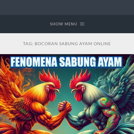
SHOW MENU
TAG:
BOCORAN SABUNG AYAM ONLINE