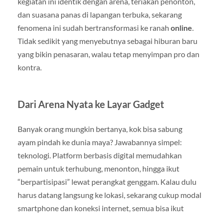
kegiatan ini identik dengan arena, teriakan penonton,
dan suasana panas di lapangan terbuka, sekarang
fenomena ini sudah bertransformasi ke ranah
online
.
Tidak sedikit yang menyebutnya sebagai hiburan baru
yang bikin penasaran, walau tetap menyimpan pro dan
kontra.
Dari Arena Nyata ke Layar Gadget
Banyak orang mungkin bertanya, kok bisa sabung
ayam pindah ke dunia maya? Jawabannya simpel:
teknologi. Platform berbasis digital memudahkan
pemain untuk terhubung, menonton, hingga ikut
“berpartisipasi” lewat perangkat genggam. Kalau dulu
harus datang langsung ke lokasi, sekarang cukup modal
smartphone dan koneksi internet, semua bisa ikut