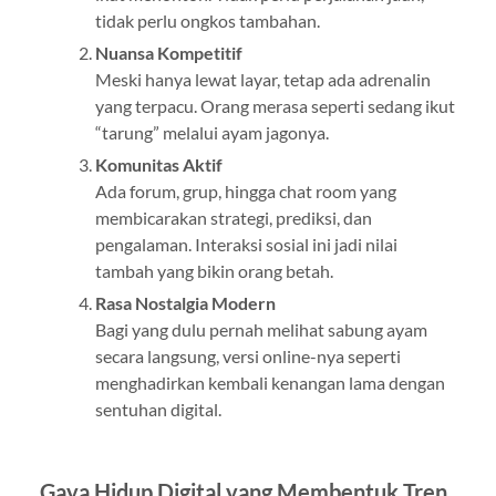
tidak perlu ongkos tambahan.
Nuansa Kompetitif
Meski hanya lewat layar, tetap ada adrenalin
yang terpacu. Orang merasa seperti sedang ikut
“tarung” melalui ayam jagonya.
Komunitas Aktif
Ada forum, grup, hingga chat room yang
membicarakan strategi, prediksi, dan
pengalaman. Interaksi sosial ini jadi nilai
tambah yang bikin orang betah.
Rasa Nostalgia Modern
Bagi yang dulu pernah melihat sabung ayam
secara langsung, versi online-nya seperti
menghadirkan kembali kenangan lama dengan
sentuhan digital.
Gaya Hidup Digital yang Membentuk Tren