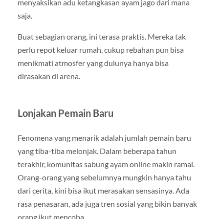
menyaksikan adu ketangkasan ayam jago dari mana
saja.
Buat sebagian orang, ini terasa praktis. Mereka tak
perlu repot keluar rumah, cukup rebahan pun bisa
menikmati atmosfer yang dulunya hanya bisa
dirasakan di arena.
Lonjakan Pemain Baru
Fenomena yang menarik adalah jumlah pemain baru
yang tiba-tiba melonjak. Dalam beberapa tahun
terakhir, komunitas sabung ayam online makin ramai.
Orang-orang yang sebelumnya mungkin hanya tahu
dari cerita, kini bisa ikut merasakan sensasinya. Ada
rasa penasaran, ada juga tren sosial yang bikin banyak
orang ikut mencoba.