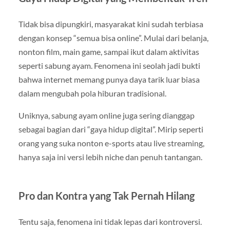
Tidak bisa dipungkiri, masyarakat kini sudah terbiasa
dengan konsep “semua bisa online”. Mulai dari belanja,
nonton film, main game, sampai ikut dalam aktivitas
seperti sabung ayam. Fenomena ini seolah jadi bukti
bahwa internet memang punya daya tarik luar biasa
dalam mengubah pola hiburan tradisional.
Uniknya, sabung ayam online juga sering dianggap
sebagai bagian dari “gaya hidup digital”. Mirip seperti
orang yang suka nonton e-sports atau live streaming,
hanya saja ini versi lebih niche dan penuh tantangan.
Pro dan Kontra yang Tak Pernah Hilang
Tentu saja, fenomena ini tidak lepas dari kontroversi.