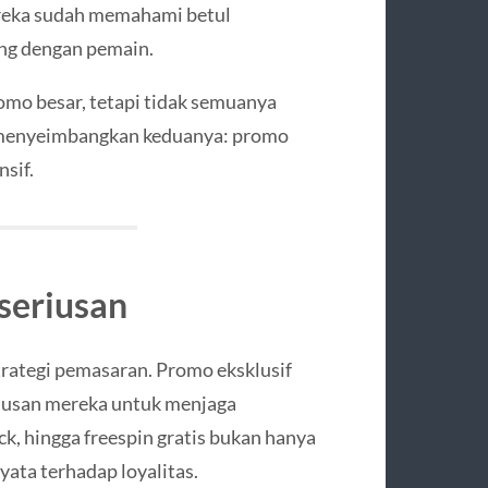
reka sudah memahami betul
ng dengan pemain.
mo besar, tetapi tidak semuanya
u menyeimbangkan keduanya: promo
sif.
seriusan
strategi pemasaran. Promo eksklusif
riusan mereka untuk menjaga
k, hingga freespin gratis bukan hanya
yata terhadap loyalitas.