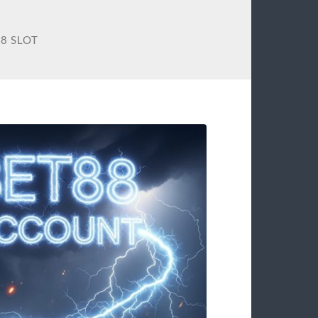
8 SLOT