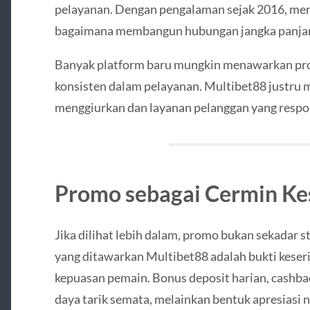
pelayanan. Dengan pengalaman sejak 2016, me
bagaimana membangun hubungan jangka panja
Banyak platform baru mungkin menawarkan pro
konsisten dalam pelayanan. Multibet88 justr
menggiurkan dan layanan pelanggan yang respon
Promo sebagai Cermin Ke
Jika dilihat lebih dalam, promo bukan sekadar 
yang ditawarkan Multibet88 adalah bukti kese
kepuasan pemain. Bonus deposit harian, cashbac
daya tarik semata, melainkan bentuk apresiasi n