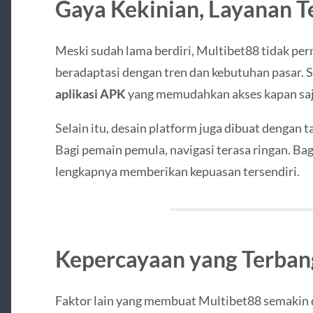
Gaya Kekinian, Layanan T
Meski sudah lama berdiri, Multibet88 tidak pern
beradaptasi dengan tren dan kebutuhan pasar.
aplikasi APK
yang memudahkan akses kapan saja
Selain itu, desain platform juga dibuat dengan 
Bagi pemain pemula, navigasi terasa ringan. Bag
lengkapnya memberikan kepuasan tersendiri.
Kepercayaan yang Terba
Faktor lain yang membuat Multibet88 semakin d