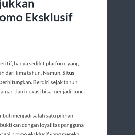
njukkan
omo Eksklusif
titif, hanya sedikit platform yang
h dari lima tahun. Namun,
Situs
perhitungkan. Berdiri sejak tahun
laman dan inovasi bisa menjadi kunci
buh menjadi salah satu pilihan
 dibuktikan dengan loyalitas pengguna
agai promo eksklusif yang mereka