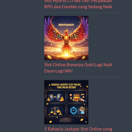
Slot Hybrid CITIBET88: Perpaduan
RPG dan Gamble yang Sedang Naik
Slot Online Bonanza Gold Lagi Naik
Daun Lagi Nih!
5 Rahasia Jackpot Slot Online yang