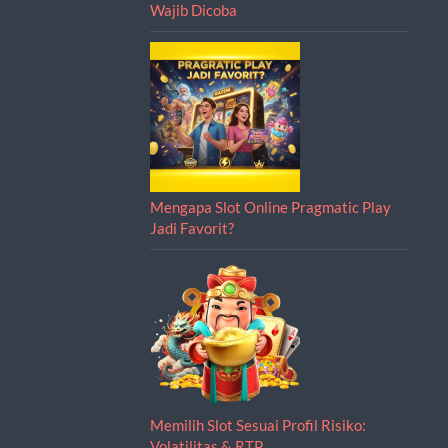
Wajib Dicoba
Mengapa Slot Online Pragmatic Play
Jadi Favorit?
Memilih Slot Sesuai Profil Risiko:
Volatilitas & RTP