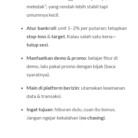
meledak”; yang rendah lebih stabil tapi
umumnya kecil.
Atur bankroll
: unit 1–2% per putaran; tetapkan
stop-loss
&
target
. Kalau salah satu kena—
tutup sesi
.
Manfaatkan demo & promo
: belajar fitur di
demo, lalu pakai promo dengan bijak (baca
syaratnya).
Main di platform berizin
: utamakan keamanan
data & transaksi.
Ingat tujuan
: hiburan dulu, cuan itu bonus.
Jangan ngejar kekalahan (
no chasing
).