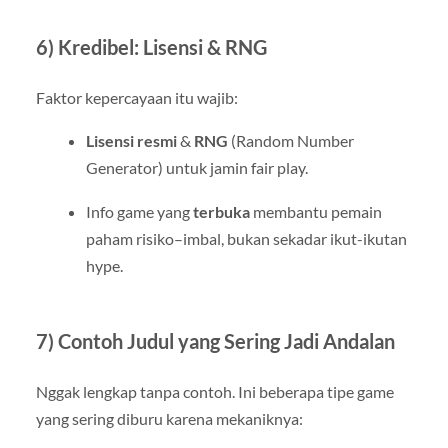
6) Kredibel: Lisensi & RNG
Faktor kepercayaan itu wajib:
Lisensi resmi
&
RNG
(Random Number
Generator) untuk jamin fair play.
Info game yang
terbuka
membantu pemain
paham risiko–imbal, bukan sekadar ikut-ikutan
hype.
7) Contoh Judul yang Sering Jadi Andalan
Nggak lengkap tanpa contoh. Ini beberapa tipe game
yang sering diburu karena mekaniknya: