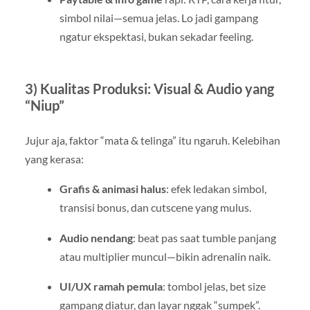
simbol nilai—semua jelas. Lo jadi gampang
ngatur ekspektasi, bukan sekadar feeling.
3) Kualitas Produksi: Visual & Audio yang
“Niup”
Jujur aja, faktor “mata & telinga” itu ngaruh. Kelebihan
yang kerasa:
Grafis & animasi halus
: efek ledakan simbol,
transisi bonus, dan cutscene yang mulus.
Audio nendang
: beat pas saat tumble panjang
atau multiplier muncul—bikin adrenalin naik.
UI/UX ramah pemula
: tombol jelas, bet size
gampang diatur, dan layar nggak “sumpek”.